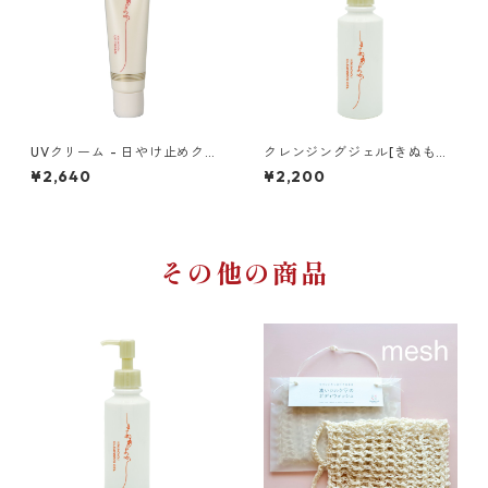
UVクリーム - 日やけ止めクリ
クレンジングジェル[きぬもよ
ーム[きぬもよふ]
ふ]
¥2,640
¥2,200
その他の商品