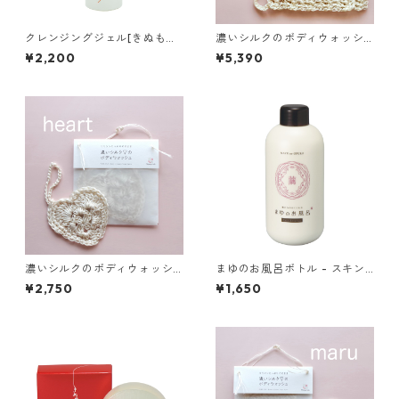
クレンジングジェル[きぬもよ
濃いシルクのボディウォッシ
ふ]
ュ メッシュ - filtango lab
¥2,200
¥5,390
濃いシルクのボディウォッシ
まゆのお風呂ボトル - スキン
ュ ハート - filtango lab
ケア入浴液[まゆシリーズ]
¥2,750
¥1,650