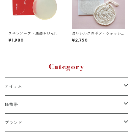
スキンソープ - 洗顔石けん[き
濃いシルクのボディウォッシ
ぬもよふ]
ュ まる - filtango lab
¥1,980
¥2,750
Category
アイテム
ライフスタイル
価格帯
ストール・スカーフ
～4,999円
ブランド