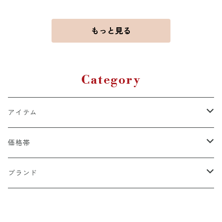
もっと見る
Category
アイテム
ライフスタイル
価格帯
ストール・スカーフ
～4,999円
ブランド
雑貨・アクセサリー
5,000～9,999円
Designers