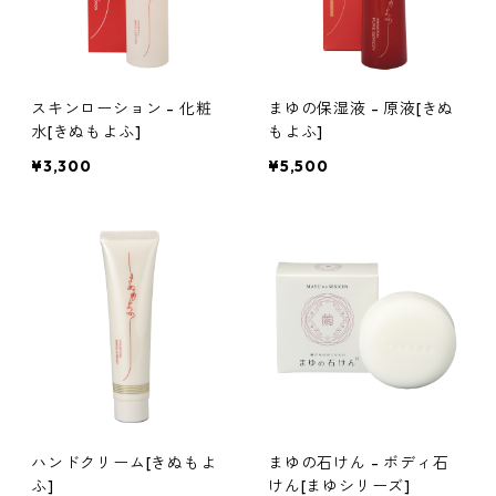
スキンローション - 化粧
まゆの保湿液 - 原液[きぬ
水[きぬもよふ]
もよふ]
¥3,300
¥5,500
ハンドクリーム[きぬもよ
まゆの石けん - ボディ石
ふ]
けん[まゆシリーズ]