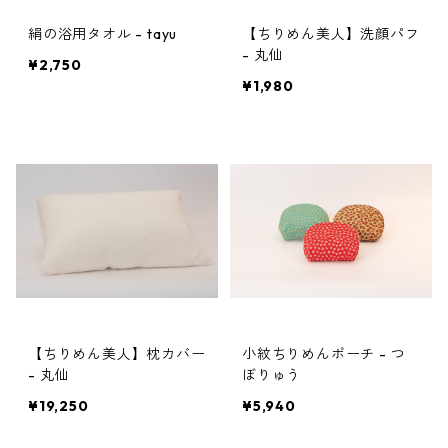
絹の浴用タオル - tayu
【ちりめん美人】洗顔パフ
- 丸仙
¥2,750
¥1,980
【ちりめん美人】枕カバー
小紋ちりめんポーチ - つ
- 丸仙
ぼりゅう
¥19,250
¥5,940