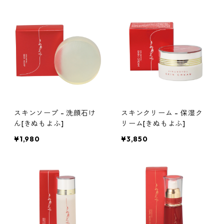
スキンソープ - 洗顔石け
スキンクリーム - 保湿ク
ん[きぬもよふ]
リーム[きぬもよふ]
¥1,980
¥3,850